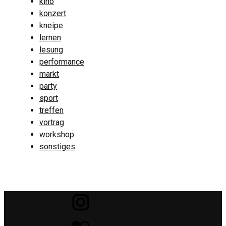
kino
konzert
kneipe
lernen
lesung
performance
markt
party
sport
treffen
vortrag
workshop
sonstiges