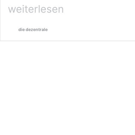
Antimilitarismuskonferenz
weiterlesen
Kassel
2026
die dezentrale