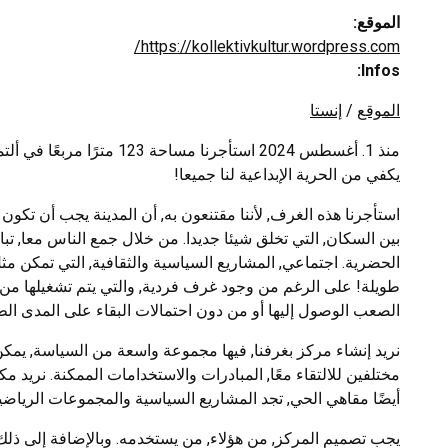
الموقع:
https://kollektivkultur.wordpress.com/
Infos:
الموقع
/
إنستا
منذ 1. أغسطس 2024 استأجرن
يكفي من الحرية الإبداعية لنا جميعا!
استأجرنا هذه الغرف, لأننا مقتنعون به, أن المدينة يجب أن تكون 
بين السكان, التي تخلق شيئا جديدا. من خلال جمع الناس معا, تبا
الحضرية. اجتماعي, المشاريع السياسية والثقافية, التي تمكن مثل
طويلة! على الرغم من وجود غرف فردية, والتي يتم تشغيلها من خ
الصعب الوصول إليها أو من دون احتمالات البقاء على المدى الط
نريد إنشاء مركز بغرفنا, فيها مجموعة واسعة من السياسة, يمك
مختلفين للالتقاء معًا, المبادرات والاستخدامات الممكنة. نري
أيضًا مقاهي الحي, تجد المشاريع السياسية والمجموعات الرياضية
يجب تصميم المركز, من هؤلاء, من يستخدمه. وبالإضافة إلى ذلك