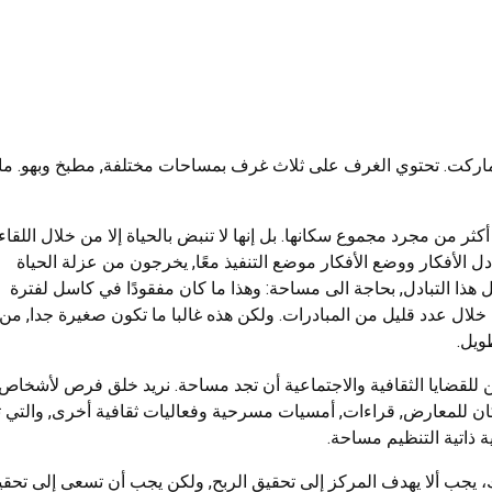
ا مساحة 123 مترًا مربعًا في ألتماركت. تحتوي الغرف على ثلاث غرف بمساحات مختلفة, مطبخ وبهو. ما
أكثر من مجرد مجموع سكانها. بل إنها لا تنبض بالحياة إلا من خلال اللقا
دل الأفكار ووضع الأفكار موضع التنفيذ معًا, يخرجون من عزلة الحياة
 هذا التبادل, بحاجة الى مساحة: وهذا ما كان مفقودًا في كاسل لفترة
لال عدد قليل من المبادرات. ولكن هذه غالبا ما تكون صغيرة جدا, من
ويل.
ن للقضايا الثقافية والاجتماعية أن تجد مساحة. نريد خلق فرص لأشخاص
د مكان للمعارض, قراءات, أمسيات مسرحية وفعاليات ثقافية أخرى, والتي
 ذاتية التنظيم مساحة.
، يجب ألا يهدف المركز إلى تحقيق الربح, ولكن يجب أن تسعى إلى تحق