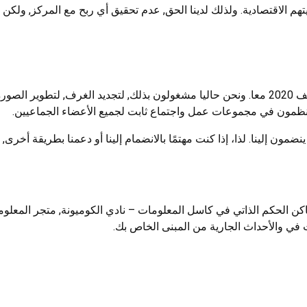
م الاقتصادية. ولذلك لدينا الحق, عدم تحقيق أي ربح مع المركز, ولكن
لإنشاء مثل هذا الجماعي, لخلق مساحة مفتوحة, التقينا في الصيف 2020 معا. ونحن حاليا مشغولون بذلك, لتجديد الغرف, لتطوير الصو
ن منظمون في مجموعات عمل واجتماع ثابت لجميع الأعضاء الجماعيين.
ن إلينا. لذا، إذا كنت مهتمًا بالانضمام إلينا أو دعمنا بطريقة أخرى, ل
كن الحكم الذاتي في كاسل المعلومات – نادي الكوميونة, متجر المعلوم
ث في والأحداث الجارية من المبنى الخاص بك.