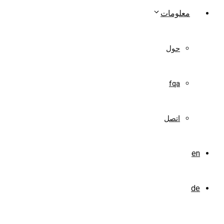
معلومات
حول
fqa
اتصل
en
de