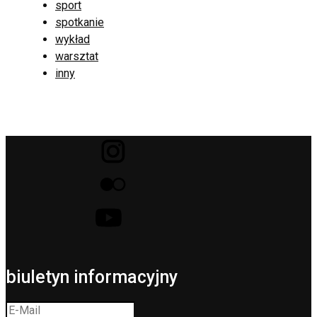
sport
spotkanie
wykład
warsztat
inny
biuletyn informacyjny