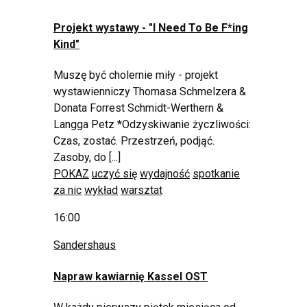
Projekt wystawy -
"I Need To Be F*ing
Kind
"
Muszę być cholernie miły - projekt
wystawienniczy Thomasa Schmelzera &
Donata Forrest Schmidt-Werthern &
Langga Petz *Odzyskiwanie życzliwości:
Czas, zostać. Przestrzeń, podjąć.
Zasoby, do [...]
POKAZ
uczyć się
wydajność
spotkanie
za nic
wykład
warsztat
16:00
Sandershaus
Napraw kawiarnię Kassel OST