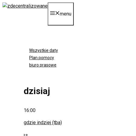
Przejdź
do
menu
treści
Wszystkie daty
Plan pomocy
biuro prasowe
dzisiaj
16:00
gdzie indziej (tba)
↦