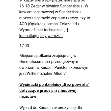
W każdy pierwszy piątek miesiąca od
16-18 Zegar w piwnicy Sandershaus! W
kawiarni naprawczej w Sandershaus
możesz naprawić zepsute rzeczy. czy to
AGD (Opiekacz, lampa, Żelaza itd.),
Wyposażenie techniczne [...]
konsultacja
inny
warsztat
17:00
Miejsce spotkania znajduje się w
Himmelssümmerr przed głównym
dworcem w Kassel. Punktem końcowym
jest Wilhelmshöher Allee 7.
Wycieczki po dzielnicy „Bez powrotu”
dotyczące pracy przymusowej
nazistów
Wyjazd do Kassel zakończył się dla