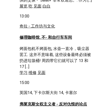
快的交谈 - “Salat+”非常欢迎您。. 作为 [...]
展览
吃
见面
白白
13:00
奇拉 - 工作坊与文化
修理咖啡馆, 不- 和自行车车间
烤面包机不烤面包, 水壶一直冷，吸尘器
罢工. 这并不意味着, 这些设备最终必须被
扔进垃圾桶! 周四带它们就可以了 13 和
17 [...]
学习
维修
见面
15:00
英国14, 下卡尔斯大街 14, 卡塞尔
弗莱克斯女权主义者 - 反对仇恨的论点