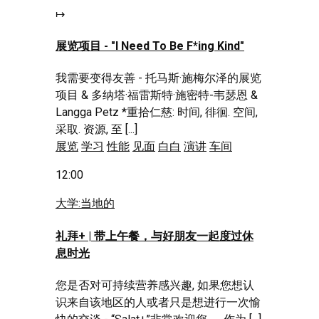
↦
展览项目 -
"I Need To Be F*ing Kind
"
我需要变得友善 - 托马斯·施梅尔泽的展览
项目 & 多纳塔·福雷斯特·施密特-韦瑟恩 &
Langga Petz *重拾仁慈: 时间, 徘徊. 空间,
采取. 资源, 至 [...]
展览
学习
性能
见面
白白
演讲
车间
12:00
大学:当地的
礼拜+ | 带上午餐，与好朋友一起度过休
息时光
您是否对可持续营养感兴趣, 如果您想认
识来自该地区的人或者只是想进行一次愉