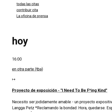
todas las citas
contribuir cita
La oficina de prensa
hoy
16:00
en otra parte (tba)
↦
Proyecto de exposición -
"I Need To Be F*ing Kind
"
Necesito ser jodidamente amable - un proyecto exposit
Langga Petz *Reclamando la bondad: Hora, quedarse. Espac