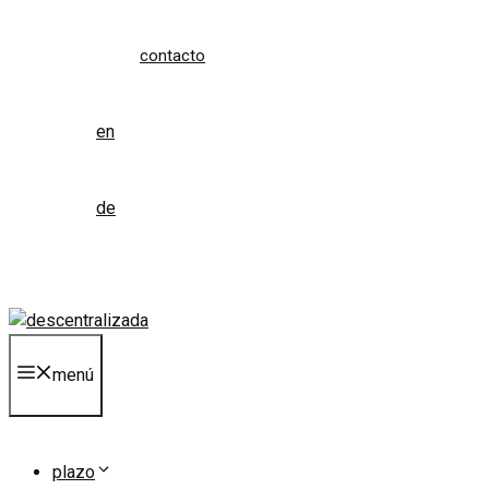
contacto
en
de
menú
plazo