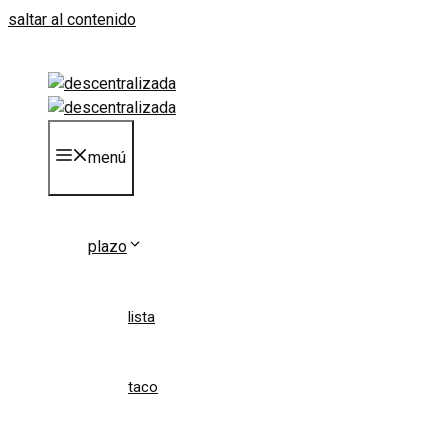
saltar al contenido
menú
plazo
lista
taco