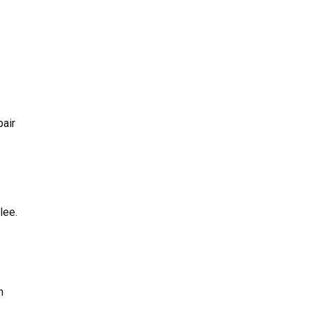
pair
lee.
n