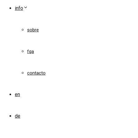
info
sobre
fqa
contacto
en
de