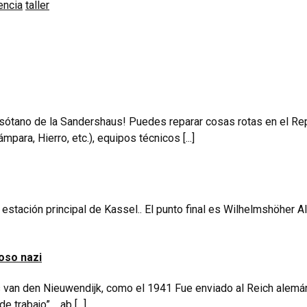
encia
taller
 sótano de la Sandershaus! Puedes reparar cosas rotas en el Re
ara, Hierro, etc.), equipos técnicos [...]
stación principal de Kassel.. El punto final es Wilhelmshöher Al
zoso nazi
lis van den Nieuwendijk, como el 1941 Fue enviado al Reich alemá
rabajo”.. „ab [...]