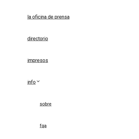
la oficina de prensa
directorio
impresos
info
sobre
fqa