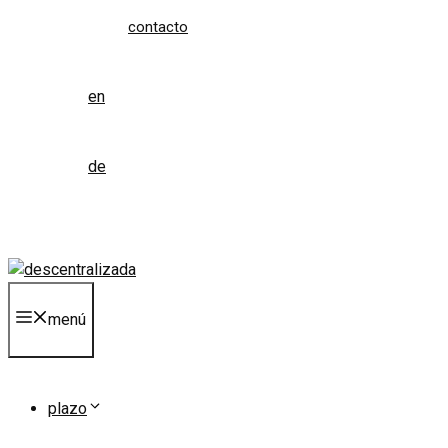
contacto
en
de
menú
plazo