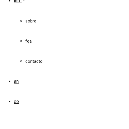
info
sobre
fqa
contacto
en
de