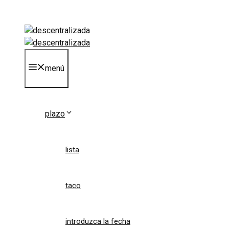
saltar
al
contenido
menú
plazo
lista
taco
introduzca la fecha