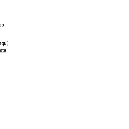
es
aquí,
ate