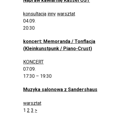
Napraw kawiarnię Kassel OST
konsultacja
inny
warsztat
04.09.
20:30
koncert: Memoranda / Tonflacja
(
Kleinkunstpunk
/
Piano-Crust
)
KONCERT
07.09.
17:30 – 19:30
Muzyka salonowa z Sandershaus
warsztat
1
2
3
>