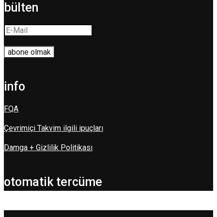
bülten
info
FQA
Çevrimiçi Takvim ilgili ipuçları
Damga + Gizlilik Politikası
otomatik tercüme