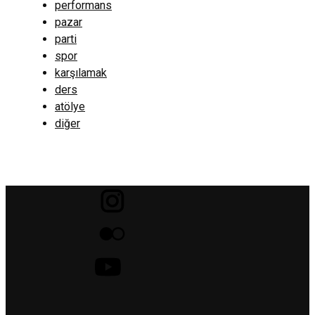
performans
pazar
parti
spor
karşılamak
ders
atölye
diğer