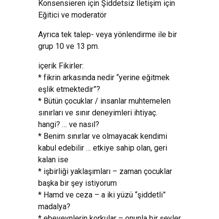
Konsensieren için Şiddetsiz İletişim için
Eğitici ve moderatör
Ayrıca tek talep- veya yönlendirme ile bir
grup 10 ve 13 pm.
içerik Fikirler:
* fikrin arkasında nedir “yerine eğitmek
eşlik etmektedir”?
* Bütün çocuklar / insanlar muhtemelen
sınırları ve sınır deneyimleri ihtiyaç.
hangi? … ve nasıl?
* Benim sınırlar ve olmayacak kendimi
kabul edebilir … etkiye sahip olan, geri
kalan ise
* işbirliği yaklaşımları – zaman çocuklar
başka bir şey istiyorum
* Hamd ve ceza – a iki yüzü “şiddetli”
madalya?
* ebeveynlerin korkular – onunla bir şeyler