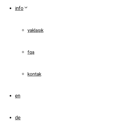
info
yaklaşık
fqa
kontak
en
de