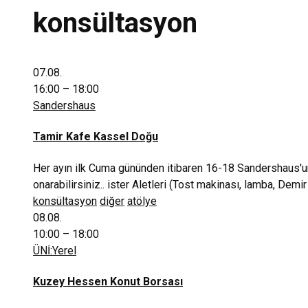
konsültasyon
07.08.
16:00 – 18:00
Sandershaus
Tamir Kafe Kassel Doğu
Her ayın ilk Cuma gününden itibaren 16-18 Sandershaus'un
onarabilirsiniz.. ister Aletleri (Tost makinası, lamba, Demi
konsültasyon
diğer
atölye
08.08.
10:00 – 18:00
ÜNİ:Yerel
Kuzey Hessen Konut Borsası