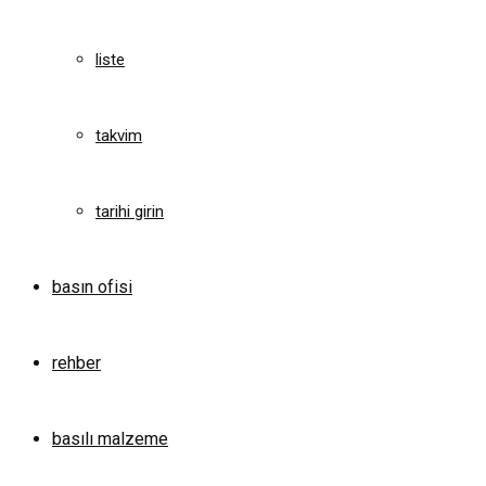
liste
takvim
tarihi girin
basın ofisi
rehber
basılı malzeme