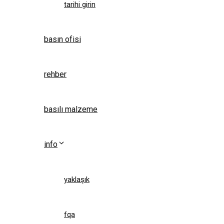
tarihi girin
basın ofisi
rehber
basılı malzeme
info
yaklaşık
fqa