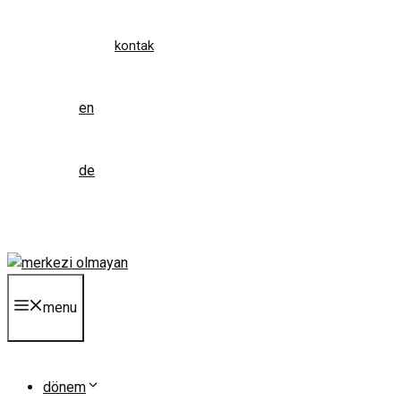
kontak
en
de
menu
dönem