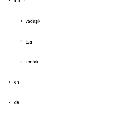
info
yaklaşık
fqa
kontak
en
de