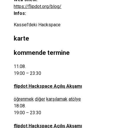
https://flipdot.org/blog/
Infos:
Kassel'deki Hackspace
karte
kommende termine
11.08.
19:00 – 23:30
flipdot Hackspace Açılış Akşamı
öğrenmek
diğer
karşılamak
atölye
18.08.
19:00 – 23:30
flipdot Hackspace Açılış Akşamı