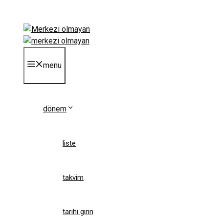
Skip
to
content
menu
dönem
liste
takvim
tarihi girin