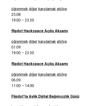
öğrenmek
diğer
karşılamak
atölye
25.08.
19:00 – 23:30
flipdot Hackspace Açılış Akşamı
öğrenmek
diğer
karşılamak
atölye
01.09.
19:00 – 23:30
flipdot Hackspace Açılış Akşamı
öğrenmek
diğer
karşılamak
atölye
06.09.
11:00 – 14:00
Flipdot'ta Aylık Dijital Bağımsızlık Günü