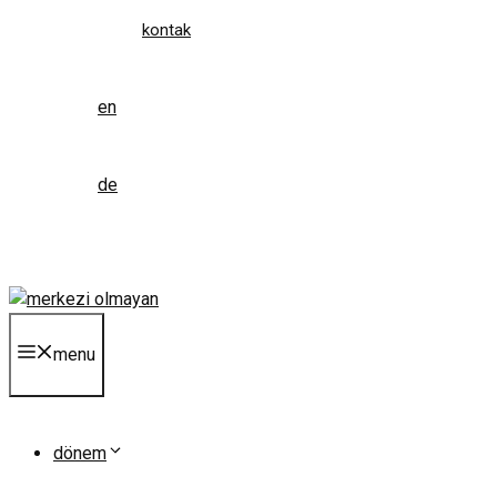
kontak
en
de
menu
dönem