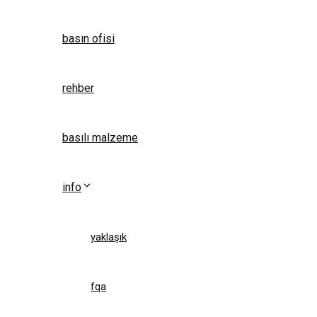
basın ofisi
rehber
basılı malzeme
info
yaklaşık
fqa