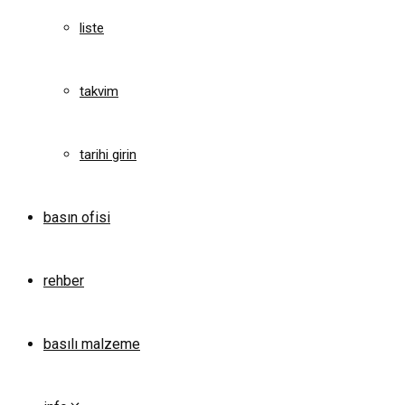
liste
takvim
tarihi girin
basın ofisi
rehber
basılı malzeme