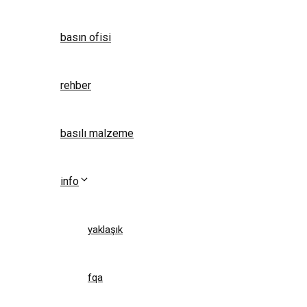
basın ofisi
rehber
basılı malzeme
info
yaklaşık
fqa