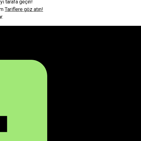
iyi tarafa geçin!
lim
Tariflere göz atın!
r.