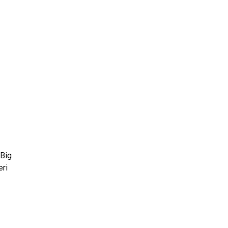
 Big
eri