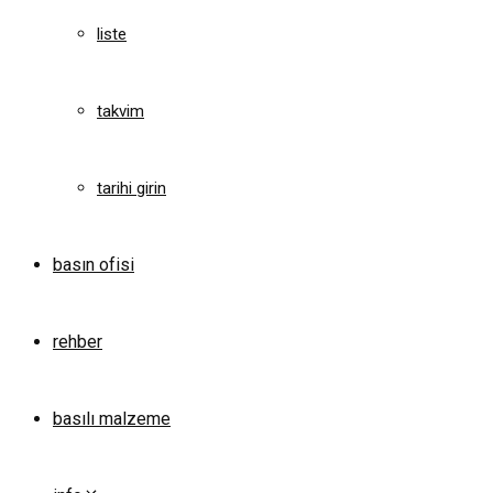
liste
takvim
tarihi girin
basın ofisi
rehber
basılı malzeme