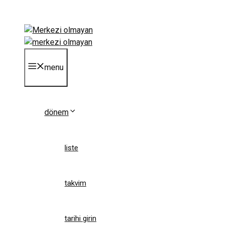
Skip
to
content
menu
dönem
liste
takvim
tarihi girin