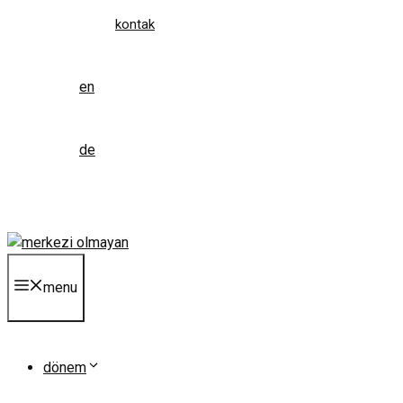
kontak
en
de
menu
dönem