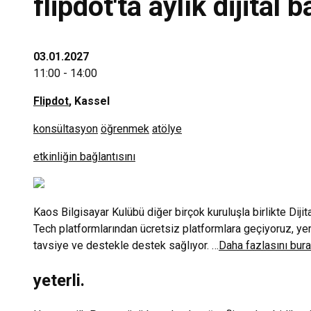
flipdot'ta aylık dijital
03.01.2027
11:00 - 14:00
Flipdot
, Kassel
konsültasyon
öğrenmek
atölye
etkinliğin bağlantısını
Kaos Bilgisayar Kulübü diğer birçok kuruluşla birlikte Diji
Tech platformlarından ücretsiz platformlara geçiyoruz, yer
tavsiye ve destekle destek sağlıyor. …
Daha fazlasını bura
yeterli.