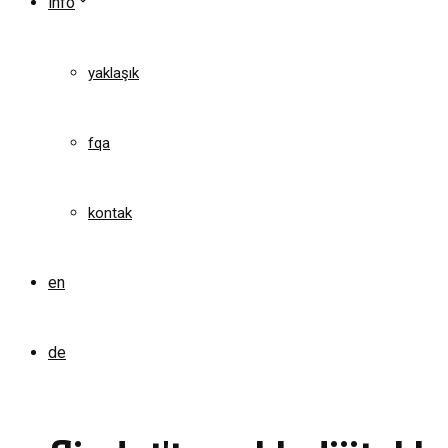
info
yaklaşık
fqa
kontak
en
de