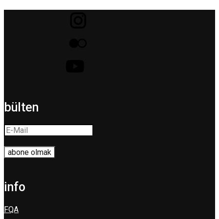
bülten
info
FQA