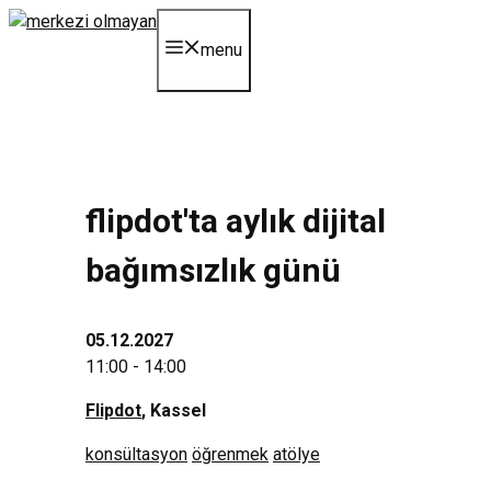
Skip
to
menu
content
flipdot'ta aylık dijital
bağımsızlık günü
05.12.2027
11:00 - 14:00
Flipdot
, Kassel
konsültasyon
öğrenmek
atölye