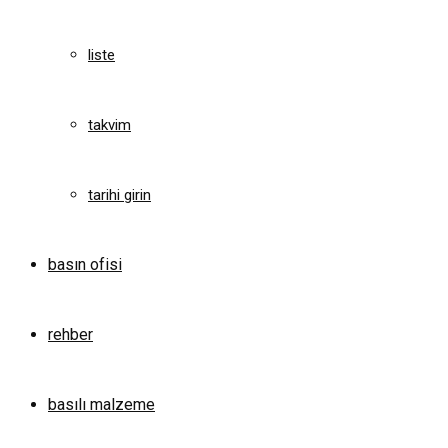
liste
takvim
tarihi girin
basın ofisi
rehber
basılı malzeme