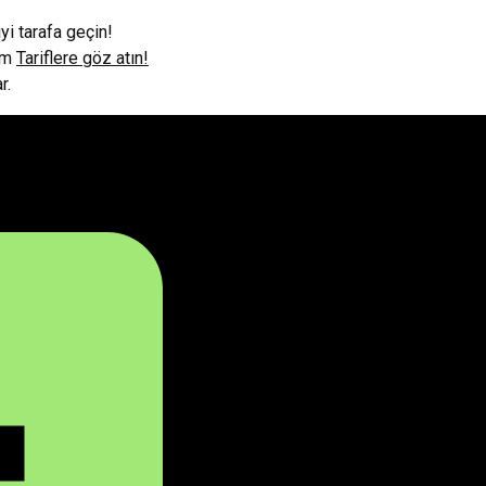
iyi tarafa geçin!
lim
Tariflere göz atın!
r.