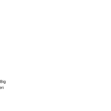
 Big
eri