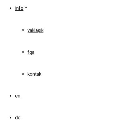
info
yaklaşık
fqa
kontak
en
de