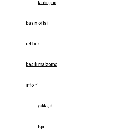
tarihi girin
basın ofisi
rehber
basılı malzeme
info
yaklaşık
fqa