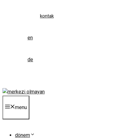
kontak
en
de
menu
dönem