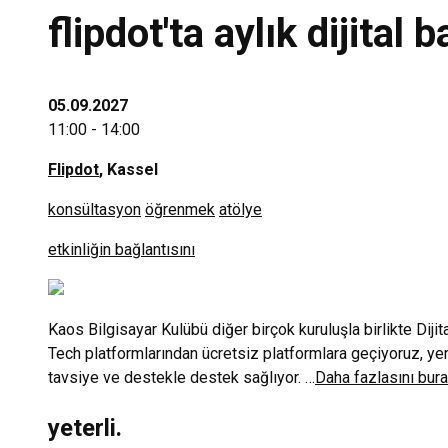
flipdot'ta aylık dijital
05.09.2027
11:00 - 14:00
Flipdot
, Kassel
konsültasyon
öğrenmek
atölye
etkinliğin bağlantısını
Kaos Bilgisayar Kulübü diğer birçok kuruluşla birlikte Diji
Tech platformlarından ücretsiz platformlara geçiyoruz, yer
tavsiye ve destekle destek sağlıyor. …
Daha fazlasını bura
yeterli.