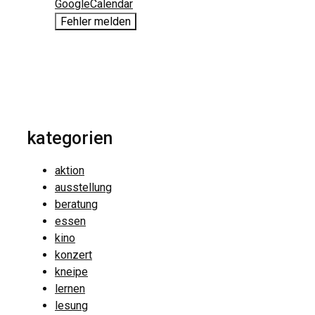
GoogleCalendar
Fehler melden
kategorien
aktion
ausstellung
beratung
essen
kino
konzert
kneipe
lernen
lesung