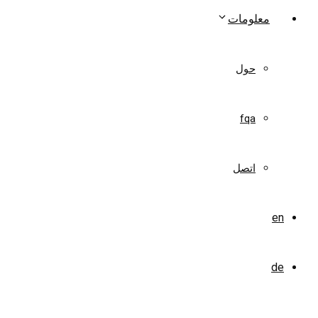
معلومات
حول
fqa
اتصل
en
de