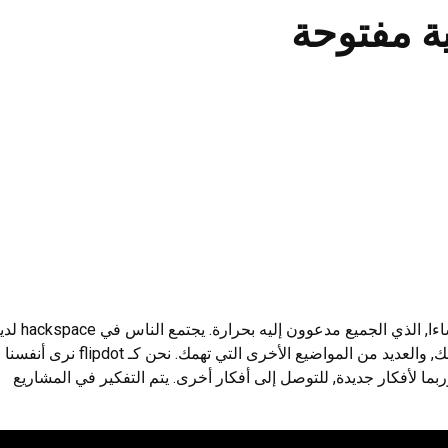
كل يوم ثلاثاء من 19:00 لدينا اجتماعات مفتوحة في الساعة مساءا, الذي الجميع مدعو
أولئك في العلم, تكنولوجيا, فن, (شبكة-)سياسي, افعل ذلك بنفسك, والعديد من المواضيع الأخرى التي تهمك. نحن كـ flipdot نرى أنفسنا
بما لأفكار جديدة, للتوصل إلى أفكار أخرى. يتم التفكير في المشاريع