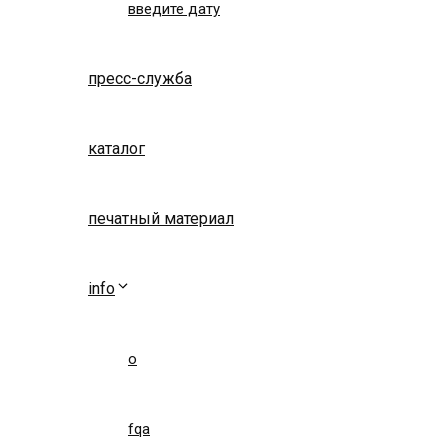
введите дату
пресс-служба
каталог
печатный материал
info
о
fqa