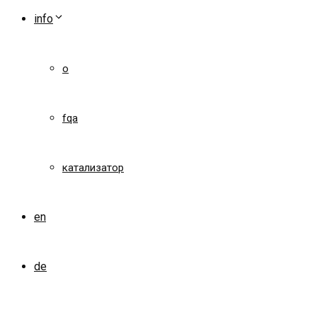
info
о
fqa
катализатор
en
de