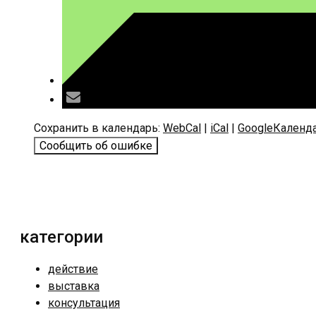
Сохранить в календарь:
WebCal
|
iCal
|
GoogleКаленд
Сообщить об ошибке
категории
действие
выставка
консультация