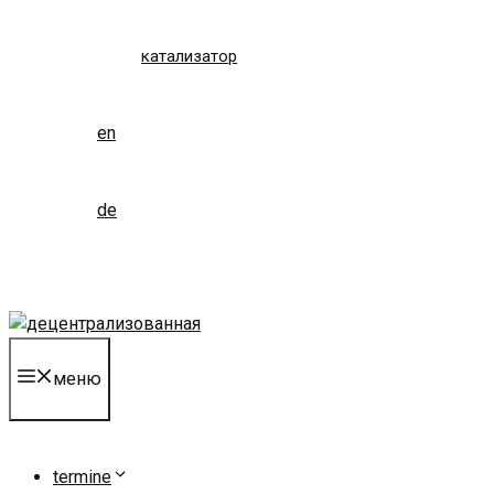
катализатор
en
de
меню
termine