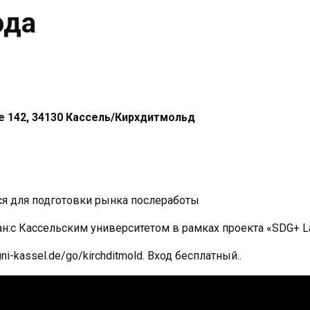
ода
 142, 34130 Кассель/Кирхдитмольд
тся для подготовки рынка послеработы
н:с Кассельским университетом в рамках проекта «SDG+ L
-kassel.de/go/kirchditmold. Вход бесплатный..