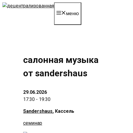
перейти
к
меню
содержанию
салонная музыка
от sandershaus
29.06.2026
17:30 - 19:30
Sandershaus
, Кассель
семинар