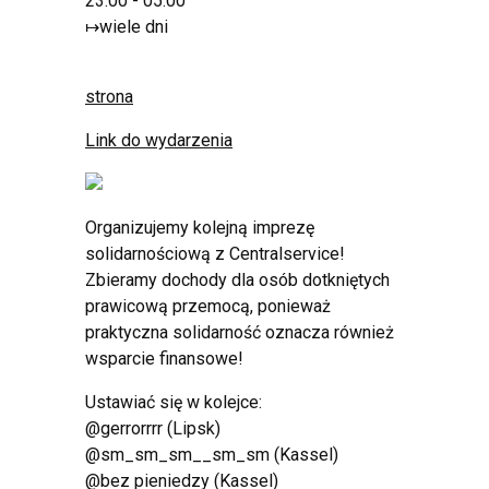
23:00 - 05:00
↦
wiele dni
strona
Link do wydarzenia
Organizujemy kolejną imprezę
solidarnościową z Centralservice!
Zbieramy dochody dla osób dotkniętych
prawicową przemocą, ponieważ
praktyczna solidarność oznacza również
wsparcie finansowe!
Ustawiać się w kolejce:
@gerrorrrr (Lipsk)
@sm_sm_sm__sm_sm (Kassel)
@bez pieniedzy (Kassel)