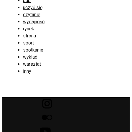
pub
uczyć się
czytanie
wydajność
rynek
strona
sport
spotkanie
wykład
warsztat
inny