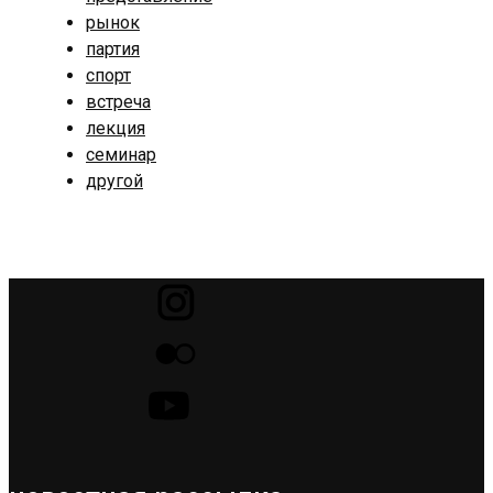
рынок
партия
спорт
встреча
лекция
семинар
другой