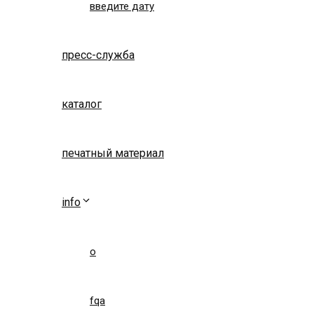
введите дату
пресс-служба
каталог
печатный материал
info
о
fqa