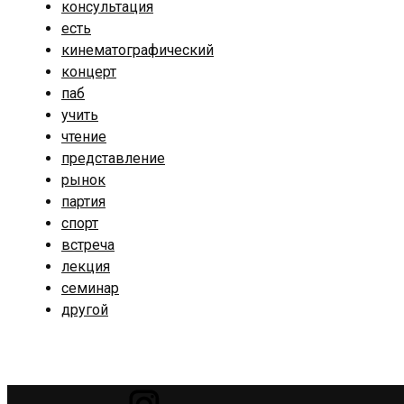
консультация
есть
кинематографический
концерт
паб
учить
чтение
представление
рынок
партия
спорт
встреча
лекция
семинар
другой