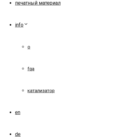
печатный материал
info
о
fqa
катализатор
en
de