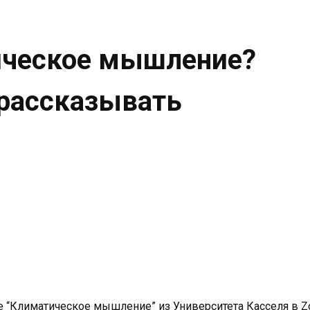
ическое мышление?
 рассказывать
е “Климатическое мышление” из Университета Касселя в Z