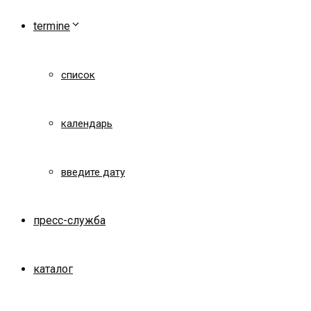
termine
список
календарь
введите дату
пресс-служба
каталог