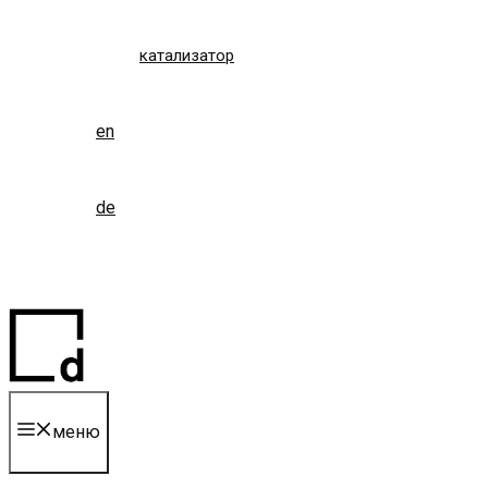
катализатор
en
de
меню