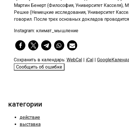
Мартин Бенерт (Философия, Университет Касселя), М
Решке (Немецкие исследования, Университет Касселя
говорил. После трех основных докладов проводится
Instagram: климат_мышление
Сохранить в календарь:
WebCal
|
iCal
|
GoogleКаленд
Сообщить об ошибке
категории
действие
выставка