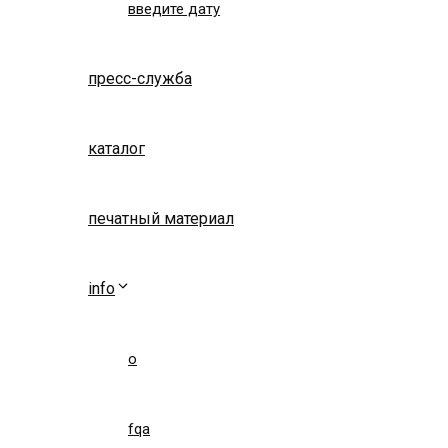
введите дату
пресс-служба
каталог
печатный материал
info
о
fqa