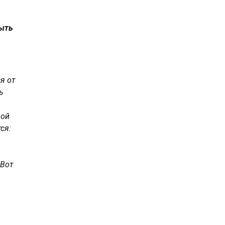
быть
я от
ь
рой
ся:
 Вот