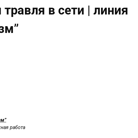
 травля в сети | линия
зм”
зм”
жная работа