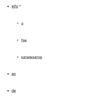
info
о
fqa
катализатор
en
de