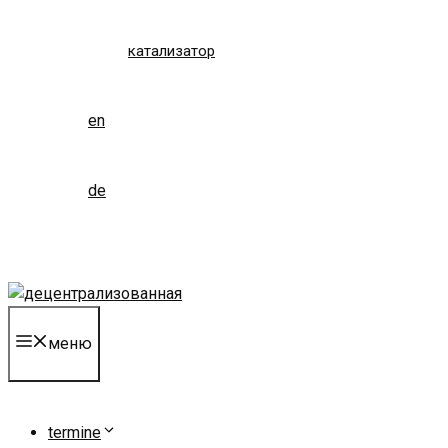
катализатор
en
de
меню
termine