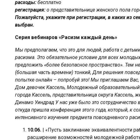
расходы:
бесплатно
регистрация:
о представительнице женского пола горо
Пожалуйста, укажите при регистрации, в каких из 
выбран.
Серия вебинаров «Расизм каждый день»
Мы предполагаем, что это для людей, работа с детьм
расизма. Это обязательное условие для всех молоды
предложить «более безопасное пространство». Тем не 
(большая часть времени) тонкий, Для решения повсе
попытке онлайн – попробуй это! Мы приглашаем Вас, 
Дом девочек Кассель, Молодежный образовательный ц
города Кассель, представительница округа Кассель, ж
Динамо Уиндрад У нас уже было это сотрудничество в
откуда пришла конференция этого года, который, к с
интенсивного изучения предмета повседневного раси
10.06.
| «Пусть заклинание эквивалентности ра
расширение возможностей молодежной работ