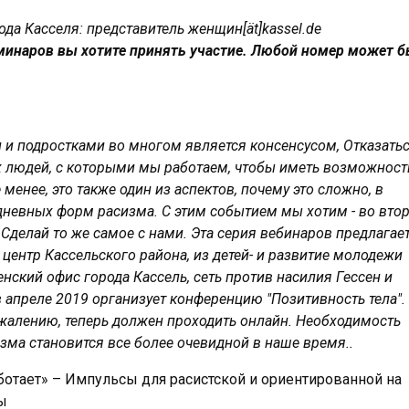
да Касселя: представитель женщин[ät]kassel.de
семинаров вы хотите принять участие. Любой номер может 
и и подростками во многом является консенсусом, Отказатьс
х людей, с которыми мы работаем, чтобы иметь возможност
менее, это также один из аспектов, почему это сложно, в
дневных форм расизма. С этим событием мы хотим - во вто
Сделай то же самое с нами. Эта серия вебинаров предлагает
ентр Кассельского района, из детей- и развитие молодежи
енский офис города Кассель, сеть против насилия Гессен и
 апреле 2019 организует конференцию "Позитивность тела".
ожалению, теперь должен проходить онлайн. Необходимость
зма становится все более очевидной в наше время..
ботает» – Импульсы для расистской и ориентированной на
ы