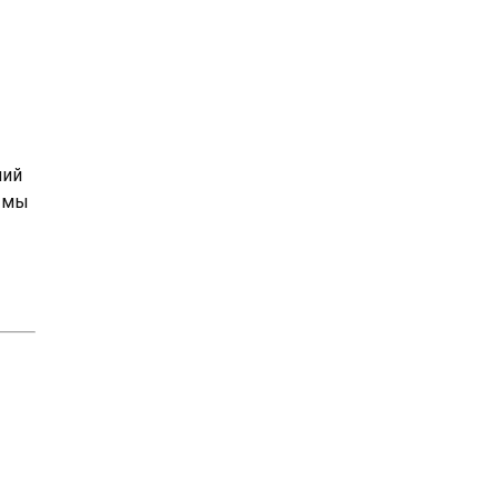
ний
о мы