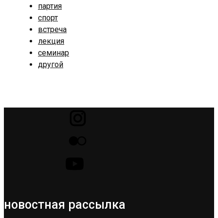
партия
спорт
встреча
лекция
семинар
другой
новостная рассылка