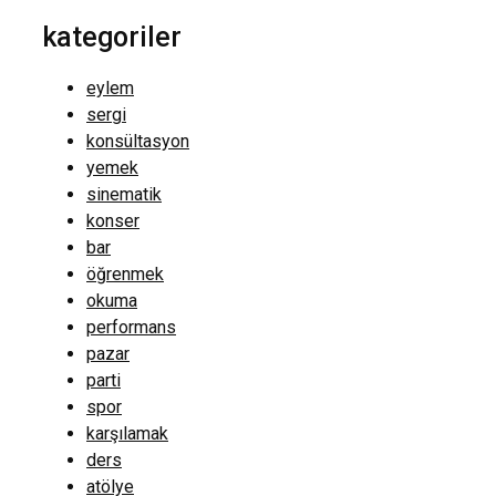
kategoriler
eylem
sergi
konsültasyon
yemek
sinematik
konser
bar
öğrenmek
okuma
performans
pazar
parti
spor
karşılamak
ders
atölye