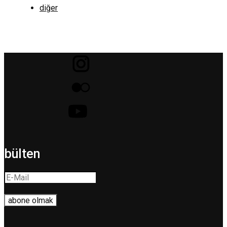
diğer
bülten