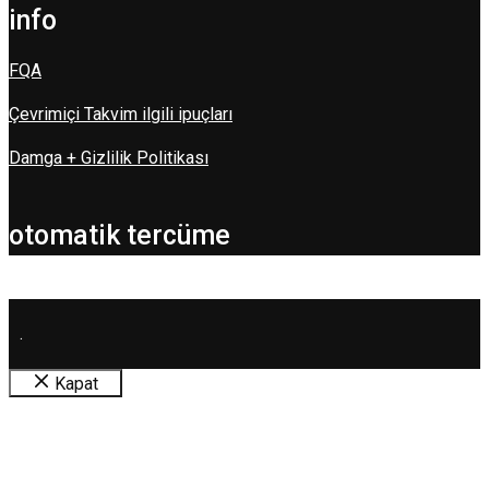
info
FQA
Çevrimiçi Takvim ilgili ipuçları
Damga + Gizlilik Politikası
otomatik tercüme
.
Kapat