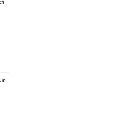
ch
 in