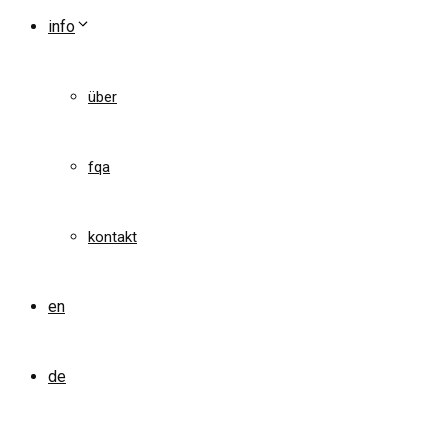
info
über
fqa
kontakt
en
de