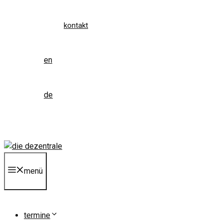
kontakt
en
de
menü
termine