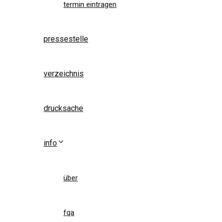
termin eintragen
pressestelle
verzeichnis
drucksache
info
über
fqa