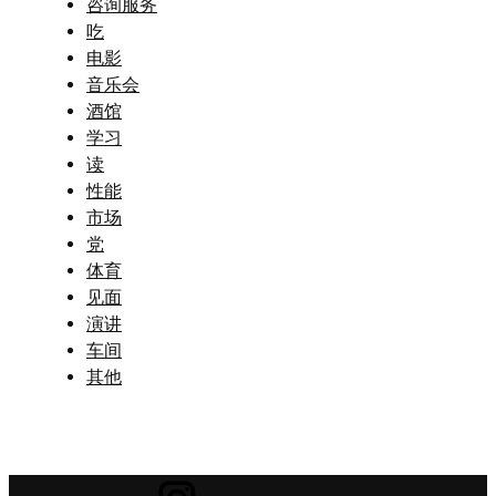
咨询服务
吃
电影
音乐会
酒馆
学习
读
性能
市场
党
体育
见面
演讲
车间
其他