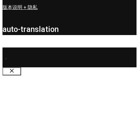
版本说明 + 隐私
auto-translation
.
关
闭