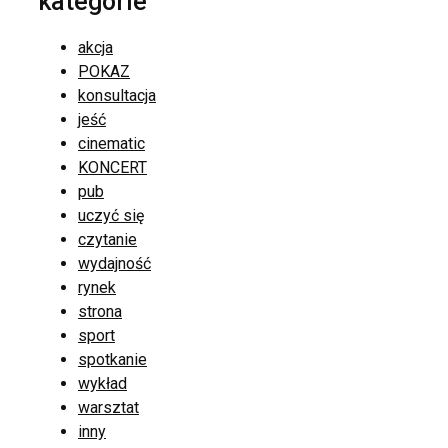
kategorie
akcja
POKAZ
konsultacja
jeść
cinematic
KONCERT
pub
uczyć się
czytanie
wydajność
rynek
strona
sport
spotkanie
wykład
warsztat
inny