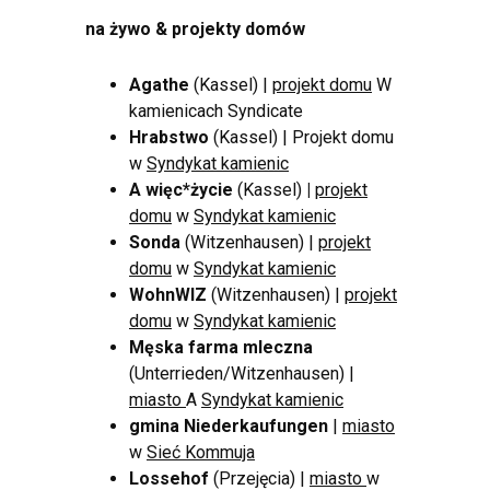
na żywo & projekty domów
Agathe
(Kassel) |
projekt domu
W
kamienicach Syndicate
Hrabstwo
(Kassel) | Projekt domu
w
Syndykat kamienic
A więc*życie
(Kassel)
|
projekt
domu
w
Syndykat kamienic
Sonda
(Witzenhausen) |
projekt
domu
w
Syndykat kamienic
WohnWIZ
(Witzenhausen) |
projekt
domu
w
Syndykat kamienic
Męska farma mleczna
(Unterrieden/Witzenhausen) |
miasto
A
Syndykat kamienic
gmina Niederkaufungen
|
miasto
w
Sieć Kommuja
Lossehof
(Przejęcia) |
miasto
w