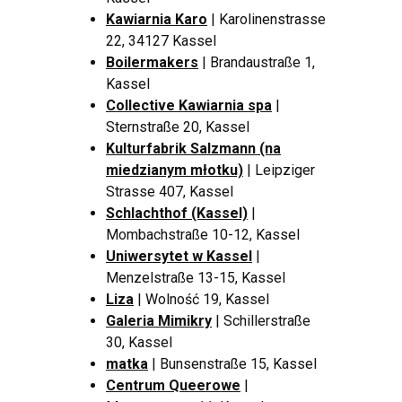
Kawiarnia Karo
| Karolinenstrasse
22, 34127 Kassel
Boilermakers
| Brandaustraße 1,
Kassel
Collective Kawiarnia spa
|
Sternstraße 20, Kassel
Kulturfabrik Salzmann (na
miedzianym młotku)
| Leipziger
Strasse 407, Kassel
Schlachthof (Kassel)
|
Mombachstraße 10-12, Kassel
Uniwersytet w Kassel
|
Menzelstraße 13-15, Kassel
Liza
| Wolność 19, Kassel
Galeria Mimikry
| Schillerstraße
30, Kassel
matka
| Bunsenstraße 15, Kassel
Centrum Queerowe
|