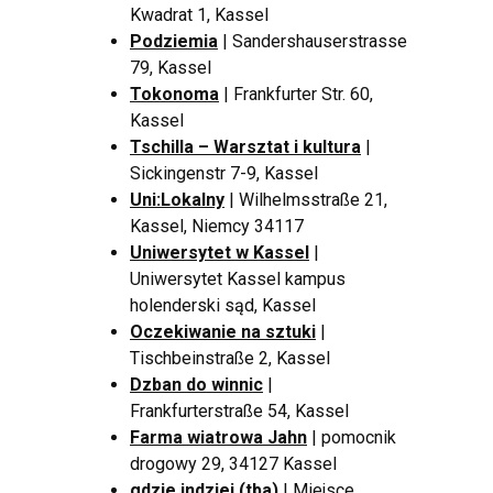
Kwadrat 1, Kassel
Podziemia
| Sandershauserstrasse
79, Kassel
Tokonoma
| Frankfurter Str. 60,
Kassel
Tschilla – Warsztat i kultura
|
Sickingenstr 7-9, Kassel
Uni:Lokalny
| Wilhelmsstraße 21,
Kassel, Niemcy 34117
Uniwersytet w Kassel
|
Uniwersytet Kassel kampus
holenderski sąd, Kassel
Oczekiwanie na sztuki
|
Tischbeinstraße 2, Kassel
Dzban do winnic
|
Frankfurterstraße 54, Kassel
Farma wiatrowa Jahn
| pomocnik
drogowy 29, 34127 Kassel
gdzie indziej (tba)
| Miejsce