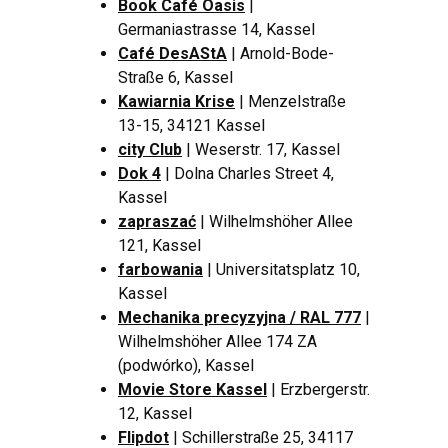
Book Café Oasis
|
Germaniastrasse 14, Kassel
Café DesAStA
| Arnold-Bode-
Straße 6, Kassel
Kawiarnia Krise
| Menzelstraße
13-15, 34121 Kassel
city ​​Club
| Weserstr. 17, Kassel
Dok 4
| Dolna Charles Street 4,
Kassel
zapraszać
| Wilhelmshöher Allee
121, Kassel
farbowania
| Universitatsplatz 10,
Kassel
Mechanika precyzyjna / RAL 777
|
Wilhelmshöher Allee 174 ZA
(podwórko), Kassel
Movie Store Kassel
| Erzbergerstr.
12, Kassel
Flipdot
| Schillerstraße 25, 34117