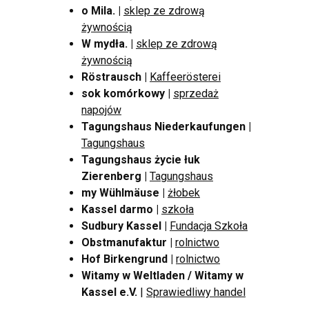
o Mila.
|
sklep ze zdrową
żywnością
W mydła.
|
sklep ze zdrową
żywnością
Röstrausch
|
Kaffeerösterei
sok komórkowy |
sprzedaż
napojów
Tagungshaus Niederkaufungen
|
Tagungshaus
Tagungshaus życie łuk
Zierenberg |
Tagungshaus
my Wühlmäuse |
żłobek
Kassel darmo
|
szkoła
Sudbury Kassel
|
Fundacja Szkoła
Obstmanufaktur |
rolnictwo
Hof Birkengrund |
rolnictwo
Witamy w Weltladen / Witamy w
Kassel e.V.
|
Sprawiedliwy handel