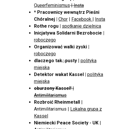
Queerfeminismus
|
Insta
* Pracownicy wewnątrz Pieśni
Chóralnej |
Chor
|
Facebook
|
Insta
Rothe rogu
|
spotkanie dzielnica
Inicjatywa Solidarni Bezrobocie |
roboczego
Organizować walki zyski |
roboczego
dlaczego tak⌂pusty
|
polityka
miejska
Detektor wakat Kassel
|
polityka
miejska
oburzony Kassel!
|
Antimilitarismus
Rozbroić Rheinmetall
|
Antimilitarismus |
Lokalna grupa z
Kassel
Niemiecki Peace Society - UK
|