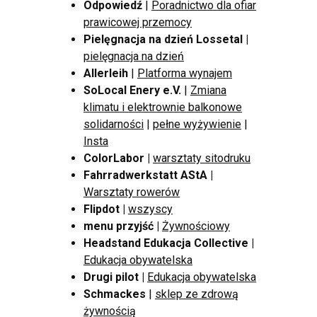
Odpowiedź
|
Poradnictwo dla ofiar
prawicowej przemocy
Pielęgnacja na dzień Lossetal |
pielęgnacja na dzień
Allerleih
|
Platforma wynajem
SoLocal Enery e.V.
|
Zmiana
klimatu i elektrownie balkonowe
solidarności
|
pełne wyżywienie
|
Insta
ColorLabor
|
warsztaty sitodruku
Fahrradwerkstatt AStA
|
Warsztaty rowerów
Flipdot
|
wszyscy
menu przyjść |
Żywnościowy
Headstand Edukacja Collective
|
Edukacja obywatelska
Drugi pilot |
Edukacja obywatelska
Schmackes
|
sklep ze zdrową
żywnością