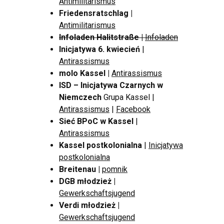
Antimilitarismus
Friedensratschlag |
Antimilitarismus
Infoladen Halitstraße |
Infoladen
Inicjatywa 6. kwiecień
|
Antirassismus
molo Kassel |
Antirassismus
ISD – Inicjatywa Czarnych w
Niemczech
Grupa Kassel |
Antirassismus
|
Facebook
Sieć BPoC w Kassel
|
Antirassismus
Kassel postkolonialna
|
Inicjatywa
postkolonialna
Breitenau
|
pomnik
DGB młodzież
|
Gewerkschaftsjugend
Verdi młodzież |
Gewerkschaftsjugend