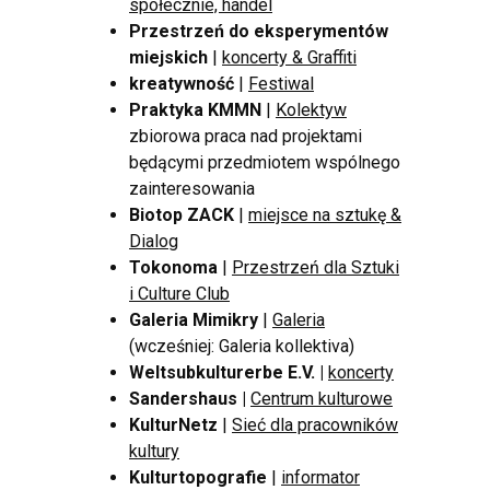
społecznie, handel
Przestrzeń do eksperymentów
miejskich
|
koncerty & Graffiti
kreatywność
|
Festiwal
Praktyka KMMN
|
Kolektyw
zbiorowa praca nad projektami
będącymi przedmiotem wspólnego
zainteresowania
Biotop ZACK
|
miejsce na sztukę &
Dialog
Tokonoma
|
Przestrzeń dla Sztuki
i Culture Club
Galeria Mimikry
|
Galeria
(wcześniej: Galeria kollektiva)
Weltsubkulturerbe E.V. |
koncerty
Sandershaus |
Centrum kulturowe
KulturNetz
|
Sieć dla pracowników
kultury
Kulturtopografie
|
informator