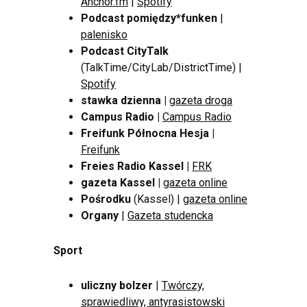
Anchor.fm
|
Spotify
Podcast pomiędzy*funken
|
palenisko
Podcast CityTalk
(TalkTime/CityLab/DistrictTime) |
Spotify
stawka dzienna |
gazeta droga
Campus Radio
|
Campus Radio
Freifunk Północna Hesja |
Freifunk
Freies Radio Kassel |
FRK
gazeta Kassel |
gazeta online
Pośrodku
(Kassel) |
gazeta online
Organy
|
Gazeta studencka
Sport
uliczny bolzer
|
Twórczy,
sprawiedliwy, antyrasistowski