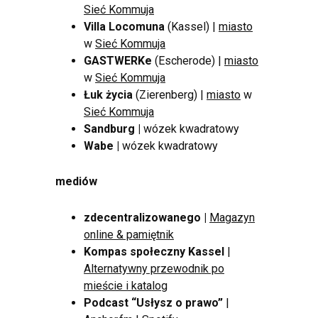
Sieć Kommuja
Villa Locomuna
(Kassel) |
miasto
w
Sieć Kommuja
GASTWERKe
(Escherode) |
miasto
w
Sieć Kommuja
Łuk życia
(Zierenberg) |
miasto
w
Sieć Kommuja
Sandburg
|
wózek kwadratowy
Wabe
|
wózek kwadratowy
mediów
zdecentralizowanego |
Magazyn
online & pamiętnik
Kompas społeczny Kassel
|
Alternatywny przewodnik po
mieście i katalog
Podcast “Usłysz o prawo”
|