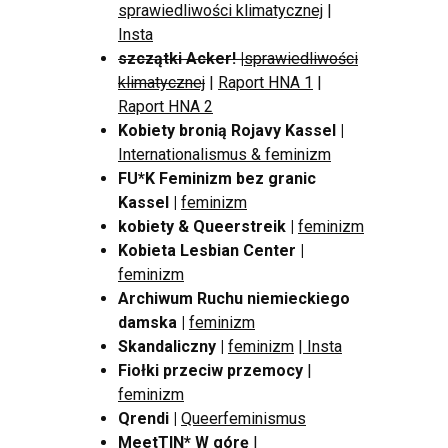
sprawiedliwości klimatycznej
|
Insta
szczątki Acker!
|
sprawiedliwości
klimatycznej
|
Raport HNA 1
|
Raport HNA 2
Kobiety bronią Rojavy Kassel |
Internationalismus & feminizm
FU*K Feminizm bez granic
Kassel
|
feminizm
kobiety & Queerstreik
|
feminizm
Kobieta Lesbian Center
|
feminizm
Archiwum Ruchu niemieckiego
damska
|
feminizm
Skandaliczny
|
feminizm
|
Insta
Fiołki przeciw przemocy
|
feminizm
Qrendi
|
Queerfeminismus
MeetTIN* W górę
|