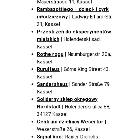
Mauerstrasse 11, Kassel
Rambazottiego – dzieci- i cyrk
młodzieżowy
| Ludwig-Erhard-Str.
21, Kassel
Przestrzeń do eksperymentów
miejskich
| Holenderski sąd,
Kassel
Rothe rogu
| Naumburgerstr. 20a,
Kassel
RuruHaus
| Górna King Street 43,
Kassel
Sandershaus
| Sander Straße 79,
Kassel
Solidarny sklep okręgowy
Nordstadt
| Holenderski ulica 88,
34127 Kassel
Centrum dzielnicy Wesertor
|
Weserstraße 26, Kassel
Signal box
| Rainer Dierichs