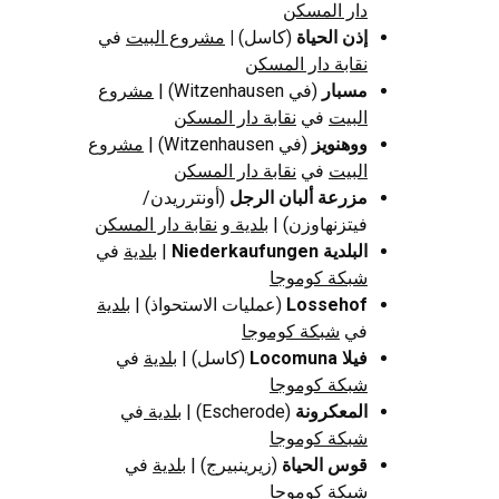
دار المسكن
إذن الحياة
(كاسل)
|
مشروع البيت
في
نقابة دار المسكن
مسبار
(في Witzenhausen) |
مشروع
البيت
في
نقابة دار المسكن
ووهنويز
(في Witzenhausen) |
مشروع
البيت
في
نقابة دار المسكن
مزرعة ألبان الرجل
(أونترريدن/
فيتزنهاوزن) |
بلدية
و
نقابة دار المسكن
البلدية Niederkaufungen
|
بلدية
في
شبكة كوموجا
Lossehof
(عمليات الاستحواذ) |
بلدية
في
شبكة كوموجا
فيلا Locomuna
(كاسل) |
بلدية
في
شبكة كوموجا
المعكرونة
(Escherode) |
بلدية
في
شبكة كوموجا
قوس الحياة
(زيرينبيرج) |
بلدية
في
شبكة كوموجا