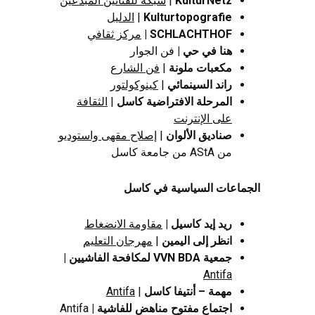
KulturNetz
|
شبكة للفنانين المبدعين
Kulturtopografie
|
الدليل
SCHLACHTHOF |
مركز ثقافي
هنا في حي |
فن الجوار
مكعبات ملونة
|
فن الشارع
راند السينمائي
|
كينوكولتور
المرحلة الافتراضية كاسل
|
الثقافة
على الإنترنت
صناديق الألوان
|
إصلاح مقهى واستوديو
من AStA من جامعة كاسل
الجماعات السياسية في كاسل
ريد إيد كاسيل |
مقاومة الانضغاط
انظر إلى اليمين
|
مهرجان التعليم
جمعية VVN BDA لمكافحة الفاشيين |
Antifa
مهمة – أنتيفا كاسل
|
Antifa
اجتماع مفتوح مناهض للفاشية |
Antifa