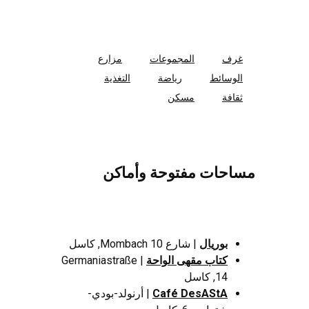
غرف
المجموعات
مزارع
الوسائط
رياضة
التغذية
ثقافة
مسكن
مساحات مفتوحة وأماكن
بوريال
| شارع Mombach 10, كاسل
كتاب مقهى الواحة
| Germaniastraße
14, كاسل
Café DesAStA
| أرنولد-بودي-