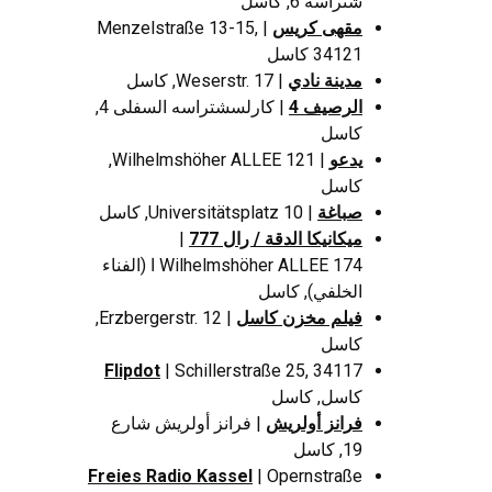
شتراسه 6, كاسل
مقهى كريس
| Menzelstraße 13-15,
34121 كاسل
مدينة نادي
| Weserstr. 17, كاسل
الرصيف 4
| كارلسشتراسه السفلى 4,
كاسل
يدعو
| Wilhelmshöher ALLEE 121,
كاسل
صباغة
| Universitätsplatz 10, كاسل
ميكانيكا الدقة / رال 777
|
Wilhelmshöher ALLEE 174 ا (الفناء
الخلفي), كاسل
فيلم مخزن كاسل
| Erzbergerstr. 12,
كاسل
Flipdot
| Schillerstraße 25, 34117
كاسل, كاسل
فرانز أولريش
| فرانز أولريش شارع
19, كاسل
Freies Radio Kassel
| Opernstraße