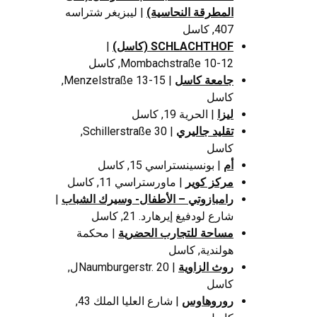
المطرقة النحاسية)
| ليبزيغر شتراسه
407, كاسل
SCHLACHTHOF (كاسل)
|
Mombachstraße 10-12, كاسل
جامعة كاسل
| Menzelstraße 13-15,
كاسل
ليزا
| الحرية 19, كاسل
تقليد جاليري
| Schillerstraße 30,
كاسل
أم
| بونسينستراسي 15, كاسل
مركز كوير
| ماورستراسي 11, كاسل
رامبازوتي – الأطفال- وسيرك الشباب
|
شارع لودفيغ إيرهارد. 21, كاسل
مساحة للتجارب الحضرية
| محكمة
هولندية, كاسل
روث الزاوية
| Naumburgerstr. 20ل,
كاسل
روروهاوس
| شارع العليا الملك 43,