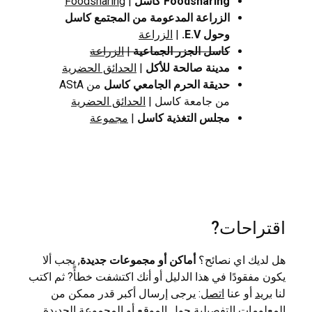
Foodsharing كاسل
|
Foodsharing
الزراعة المدعومة من المجتمع كاسل
وحول E.V.
|
الزراعة
كاسل الجزر الجماعية
|
الزراعة
مدينة صالحة للأكل
|
الحدائق الحضرية
حديقة الحرم الجامعي كاسل
من AStA
من جامعة كاسل |
الحدائق الحضرية
مجلس التغذية كاسل
|
مجموعة
اقتراحات?
هل لديك اي نصائح؟
أماكن أو مجموعات جديدة
, يجب ألا
يكون مفقودًا في هذا الدليل أو أنك اكتشفت خطأً? ثم اكتب
لنا
بريد
أو عنا
اتصل
: يرجى إرسال أكبر قدر ممكن من
المعلومات التفصيلية حول الموقع أو المجموعة الجديدة,