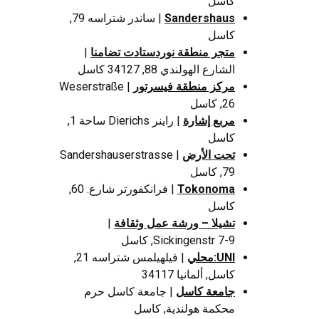
كاسل
Sandershaus
| ساندر شتراسه 79,
كاسل
متجر منطقة نوردستادت تضامنا
|
الشارع الهولندي 88, 34127 كاسل
مركز منطقة فيسرتور
| Weserstraße
26, كاسل
مربع إشارة
| راينر Dierichs ساحة 1,
كاسل
تحت الأرض
| Sandershauserstrasse
79, كاسل
Tokonoma
| فرانكفورتر شارع. 60,
كاسل
تشيلا – ورشة عمل وثقافة
|
Sickingenstr 7-9, كاسل
UNI:محلي
| فيلهيلمس شتراسه 21,
كاسل, ألمانيا 34117
جامعة كاسل
| جامعة كاسل حرم
محكمة هولندية, كاسل