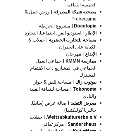
الجمعية الثقافية
مطحنة شبكة المطرقة
|
ورش عمل &
Proberäume
Docutopia
|
مشروع الخريطة
الإطار
|
استوديو الفن, اجتماعيا, التجارة
مساحة للتجارب الحضرية
|
حفلات &
الكتابة على الجدران
الإبداع
|
مهرجان
ممارسة KMMN
|
جماعي
العمل
الجماعي في المشاريع ذات الاهتمام
المشترك
بيوتوب زاك
|
مساحة للفن & حوار
Tokonoma
|
مساحة للثقافة الفنية
والنادي
معرض التقليد
|
صالة عرض
(سابقًا:
جاليريا كوليكتيفا)
Weltsubkulturerbe e.V. |
حفلات
Sandershaus |
مركز ثقافي