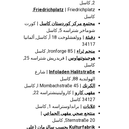
2, كاسل
| Friedrichplatz,
Friedrichplatz
كاسل
مجتمع مركز كوردستان كاسل
| كورت
شوماخر شتراسه 5, كاسل
دفيئة
| وولفشلوخت 18 أ, كاسل, ألمانيا
34117
منجم ثراء
| Ironforge 85, كاسل
هوجينوتنهاوس
| فريدريش شتراسه 25,
كاسل
Infoladen Halitstraße
| شارع
الهولندية 88, كاسل
الكرنك
| Mombachstraße 45 ا, كاسل
مقهى كارو
| كارولينينشتراسه 22,
34127 كاسل
غلايات
| برانداوستراسه 1, كاسل
منتجع صحي مقهى الجماعي
|
Sternstraße 20, كاسل
Kulturfabrik بحسب سالزمان (على