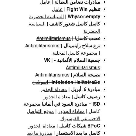
مبادرات تضامن البطالة |
عامل
تنظيم Fight Win |
عامل
Whyso⌂empty
|
السياسة الحضرية
كاسل كاسل شغور كاشف
|
السياسة
الحضرية
غضب كاسل!
|
Antimilitarismus
نزع سلاح راينميتال
| Antimilitarismus
|
مجموعة كاسل المحلية
جمعية السلام الألمانية - VK
|
Antimilitarismus
نصيحة السلام |
Antimilitarismus
Infoladen Halitstraße |
انفولادن
مبادرة 6. أبريل
|
معاداة الجذور
رصيف كاسل |
معاداة الجذور
ISD – مبادرة السود في ألمانيا
مجموعة
كاسل |
معاداة الجذور
|
موقع التواصل
الاجتماعي الفيسبوك
BPoC شبكات كاسل
|
معاداة الجذور
كاسل ما بعد الاستعمار
|
مبادرة ما بعد