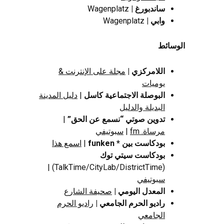
ساندبورغ
|
Wagenplatz
وابي
|
Wagenplatz
الوسائط
اللامركزي |
مجلة على الإنترنت &
يوميات
البوصلة الاجتماعية كاسل
|
دليل المدينة
البديلة والدليل
تدوين صوتي “نسمع عن الحق”
|
مرساة. fm
|
سبوتيفي
بودكاست بين * funken
|
اسمع هذا
بودكاست سيتي توك
(TalkTime/CityLab/DistrictTime) |
سبوتيفي
المعدل اليومي |
صحيفة الشارع
راديو الحرم الجامعي
|
راديو الحرم
الجامعي