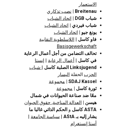
الاستعمار
Breitenau
|
نصب تذكاري
شباب DGB
|
اتحاد الشباب
شباب فيردي |
اتحاد الشباب
يونغ جيو
|
اتحاد الشباب
فاو كاسل
|
اللاسلطوية النقابية
Basisgewerkschaft
تحالف التضامن من أجل أعمال الرعاية
في كاسل
|
أعمال الرعاية
|
إنستا
Linksjugend الصلبة كاسل
|
شباب
الحزب
الحفلة
اليسار
SDAJ Kassel |
مجموعة
ثورة كاسل |
مجموعة
معًا ضد صناعة الحيوانات في شمال
هيسن
|
العدالة المناخية, حقوق الحيوان
ASTA كاسل
و
الحكم الذاتي غالبا ما
يشار إليه بـ AStA
|
سياسة الجامعة
|
أستا إنستغرام