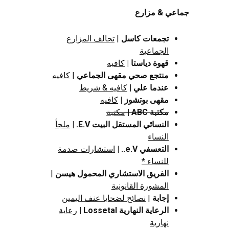
جماعي & مزارع
تجمعات كاسل
|
تحالف المزارع
الجماعية
قهوة دياستا
|
كافيه
منتجع صحي مقهى الجماعي
|
كافيه
عندما علي
|
كافيه & شريط
مقهى بوتشوز |
كافيه
مكتبة ABC
|
مكتبة
النسائي المستقل البيت E.V. |
ملجأ
النساء
التعسفي e.V.. |
استشارات صدمة
للنساء *
الفريق الاستشاري المحمول هيسن
|
المشورة القانونية
إجابة
|
نصائح لضحايا عنف اليمين
الرعاية النهارية Lossetal |
رعاية
نهارية