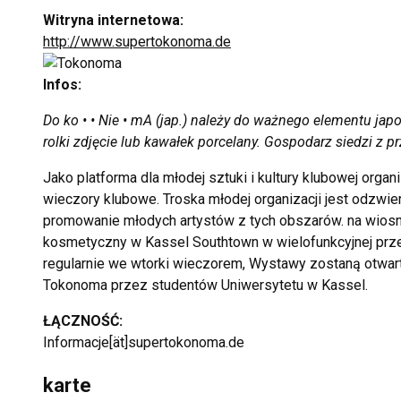
Witryna internetowa:
http://www.supertokonoma.de
Infos:
Do ko • • Nie • mA (jap.) należy do ważnego elementu jap
rolki zdjęcie lub kawałek porcelany. Gospodarz siedzi z p
Jako platforma dla młodej sztuki i kultury klubowej org
wieczory klubowe. Troska młodej organizacji jest odzwi
promowanie młodych artystów z tych obszarów. na wios
kosmetyczny w Kassel Southtown w wielofunkcyjnej prz
regularnie we wtorki wieczorem, Wystawy zostaną otwart
Tokonoma przez studentów Uniwersytetu w Kassel.
ŁĄCZNOŚĆ:
Informacje[ät]supertokonoma.de
karte