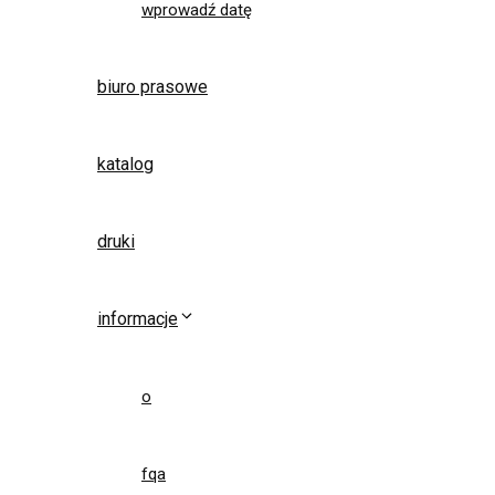
wprowadź datę
biuro prasowe
katalog
druki
informacje
o
fqa