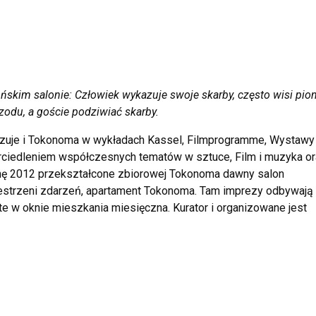
ońskim salonie:
Człowiek wykazuje swoje skarby, często wisi pi
rzodu, a goście podziwiać skarby.
anizuje i Tokonoma w wykładach Kassel, Filmprogramme, Wystawy 
erciedleniem współczesnych tematów w sztuce, Film i muzyka o
nę 2012 przekształcone zbiorowej Tokonoma dawny salon
estrzeni zdarzeń, apartament Tokonoma. Tam imprezy odbywają 
e w oknie mieszkania miesięczna. Kurator i organizowane jest