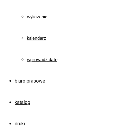
wyliczenie
kalendarz
wprowadź datę
biuro prasowe
katalog
druki