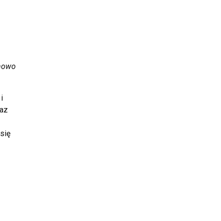
onowo
i
raz
się