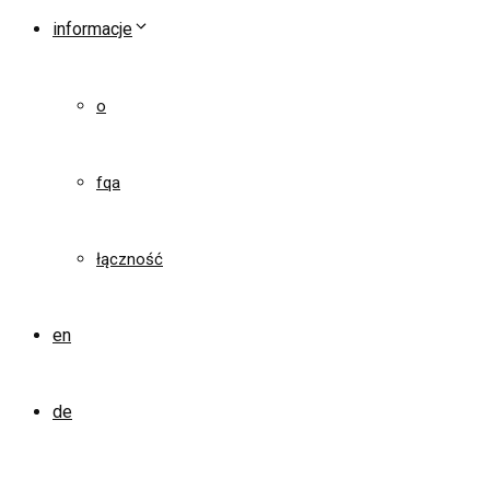
informacje
o
fqa
łączność
en
de