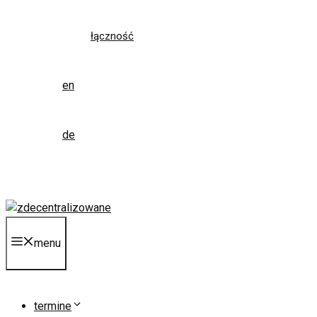
łączność
en
de
menu
termine