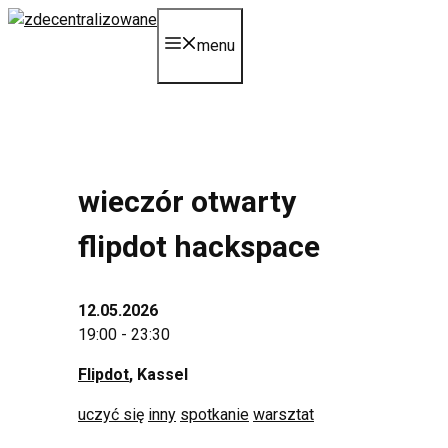
Przejdź
do
menu
treści
wieczór otwarty
flipdot hackspace
12.05.2026
19:00 - 23:30
Flipdot
, Kassel
uczyć się
inny
spotkanie
warsztat