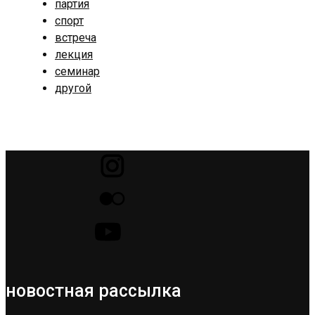
партия
спорт
встреча
лекция
семинар
другой
новостная рассылка