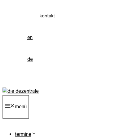
kontakt
en
de
menü
termine