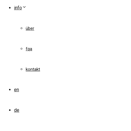
info
über
fqa
kontakt
en
de