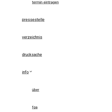
termin eintragen
pressestelle
verzeichnis
drucksache
info
über
fqa