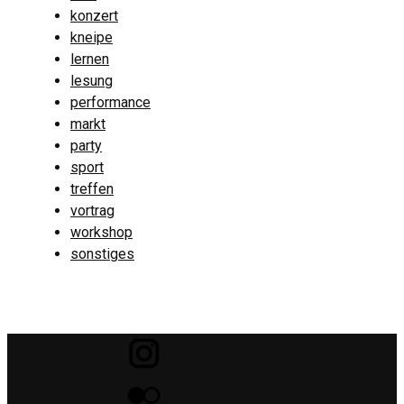
konzert
kneipe
lernen
lesung
performance
markt
party
sport
treffen
vortrag
workshop
sonstiges