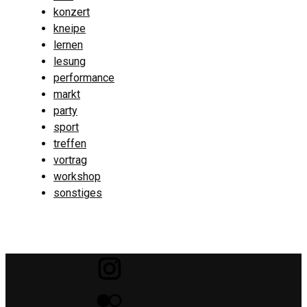
konzert
kneipe
lernen
lesung
performance
markt
party
sport
treffen
vortrag
workshop
sonstiges