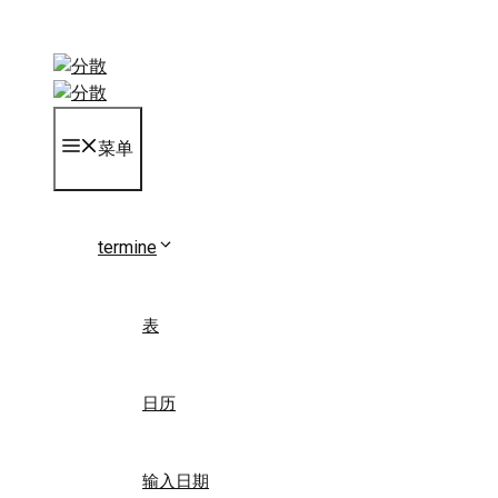
Skip
to
content
菜单
termine
表
日历
输入日期