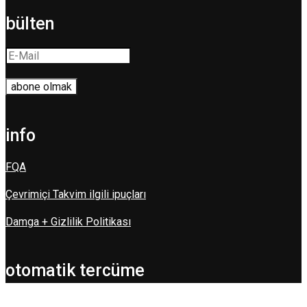
bülten
info
FQA
Çevrimiçi Takvim ilgili ipuçları
Damga + Gizlilik Politikası
otomatik tercüme