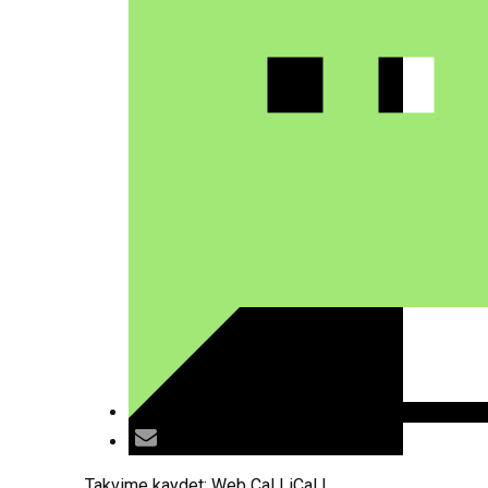
Takvime kaydet:
Web Cal
|
iCal
|