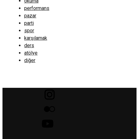
okuma
performans
pazar
parti
spor
karşılamak
ders
atölye
diğer