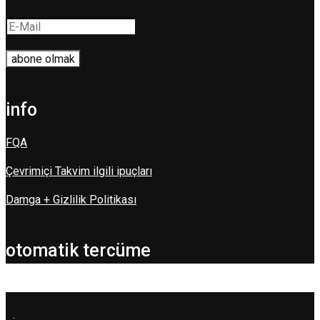
info
FQA
Çevrimiçi Takvim ilgili ipuçları
Damga + Gizlilik Politikası
otomatik tercüme
.