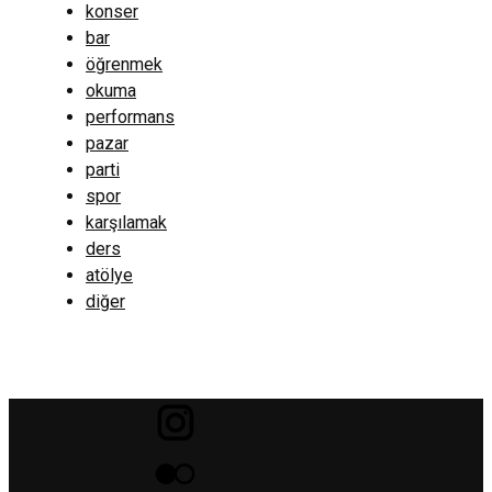
konser
bar
öğrenmek
okuma
performans
pazar
parti
spor
karşılamak
ders
atölye
diğer