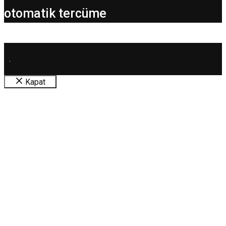
otomatik tercüme
.
Kapat