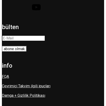
bülten
info
FQA
Çevrimiçi Takvim ilgili ipuçları
Damga + Gizlilik Politikası