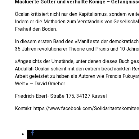
Maskierte Götter und verhüllte Könige – Gefängniss
Öcalan kritisiert nicht nur den Kapitalismus, sondern weit
Indem er die Methoden zum Verständnis von Gesellschaft,
Freiheit den Boden.
In diesem ersten Band des »Manifests der demokratischen
35 Jahren revolutionärer Theorie und Praxis und 10 Jahren
»Angesichts der Umstände, unter denen dieses Buch gesc
Abdullah Öcalan scheint mit den extrem beschränkten Re
Arbeit geleistet zu haben als Autoren wie Francis Fukuya
Welt.« — David Graeber
Friedrich-Ebert- Straße 175, 34127 Kassel
Kontakt: https://www.facebook.com/Solidaritaetskomite