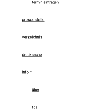
termin eintragen
pressestelle
verzeichnis
drucksache
info
über
fqa