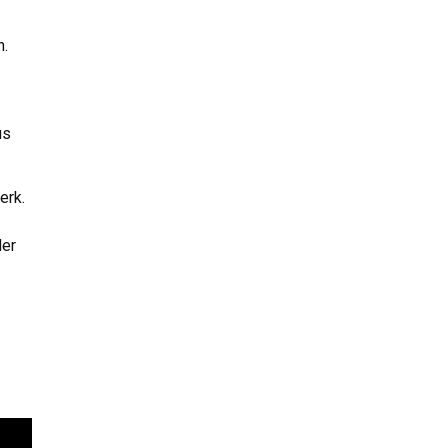
n.
us
erk.
der