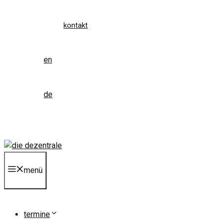
kontakt
en
de
menü
termine