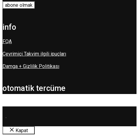
info
FQA
Çevrimiçi Takvim ilgili ipuçları
Damga + Gizlilik Politikası
otomatik tercüme
.
Kapat