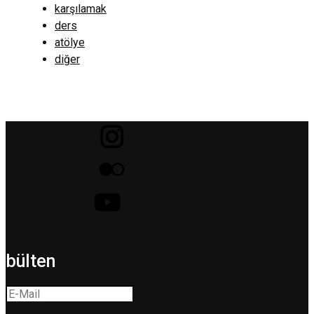
karşılamak
ders
atölye
diğer
bülten