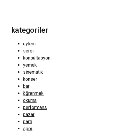
kategoriler
eylem
sergi
konsültasyon
yemek
sinematik
konser
bar
öğrenmek
okuma
performans
pazar
parti
spor