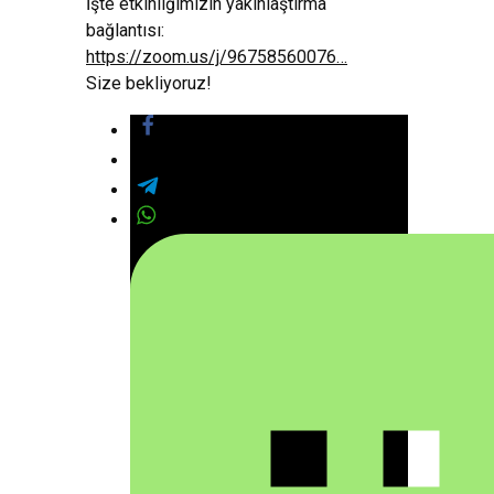
İşte etkinliğimizin yakınlaştırma
bağlantısı:
https://zoom.us/j/96758560076…
Size bekliyoruz!