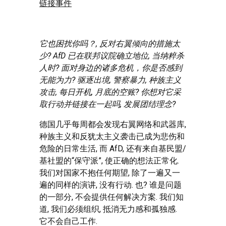
链接事件
它也困扰你吗？, 反对右翼倾向的措施太
少? AfD 已在联邦议院确立地位, 当纳粹杀
人时? 面对身边的诸多危机，你是否感到
无能为力? 驱逐出境, 警察暴力, 种族主义
攻击, 每日开机, 月底的空账? 你想对它采
取行动并链接在一起吗, 发展团结理念?
德国几乎每周都会发现右翼网络和武器库,
种族主义和反犹太主义袭击已成为悲伤和
危险的日常生活, 而 AfD, 还有来自基民盟/
基社盟的“保守派”, 使正确的想法正常化.
我们对国家不抱任何期望, 除了一遍又一
遍的同样的演讲, 没有行动. 也? 谁是问题
的一部分, 不会提供任何解决方案. 我们知
道, 我们必须组织, 抵消无力感和孤独感.
它不会自己工作.