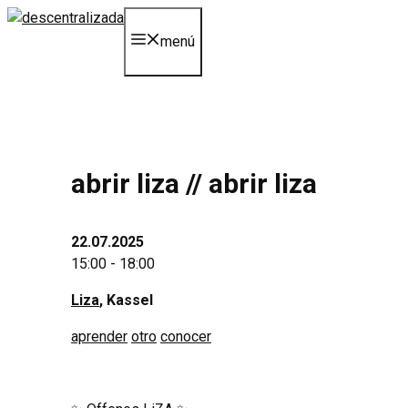
saltar
al
menú
contenido
abrir liza // abrir liza
22.07.2025
15:00 - 18:00
Liza
, Kassel
aprender
otro
conocer