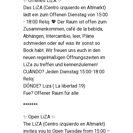
✨ Offenes LiZA ✨
Das LiZA
(Centro izquierdo en Altmarkt)
lädt ein zum Offenen Dienstag von
15:00
- 18:00 Reloj.
💖 Der Raum ist offen zum
Zusammenkommen
, café de la bebida,
Abhängen
, Intercambio, leer,
Pläne
schmieden oder auf was ihr sonst so
Bock habt
.
Wir freuen uns euch in den
neuen regelmäßigen Öffnungszeiten im
LiZa zu treffen und kennenzulernen
!
CUÁNDO?
Jeden Dienstag
15:00-18:00
Reloj
DÓNDE? Liza ( La libertad 19)
Fue?
Offener Raum für alle
*******
✨ Open LiZA ✨
The LiZA
(Centro izquierdo en Altmarkt)
invites you to Open Tuesday from
15:00 –