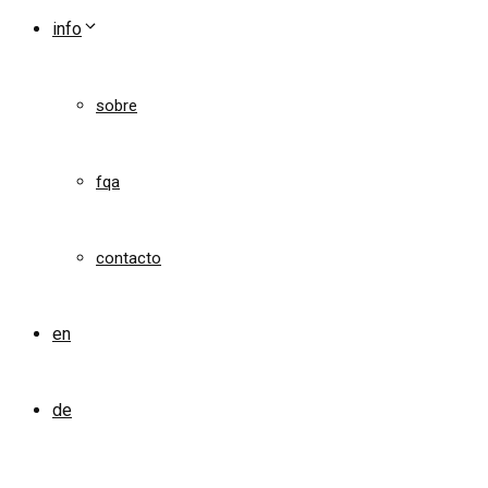
info
sobre
fqa
contacto
en
de