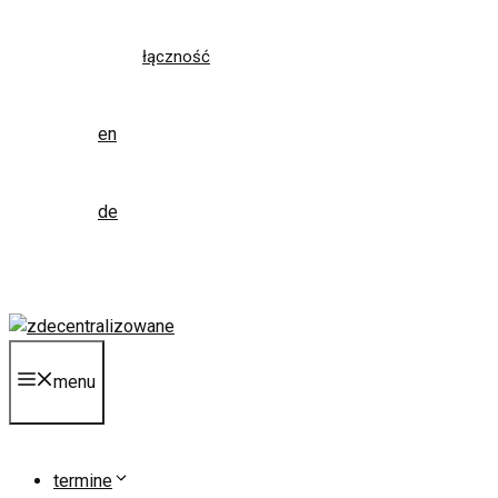
łączność
en
de
menu
termine