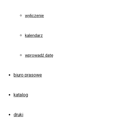
wyliczenie
kalendarz
wprowadź datę
biuro prasowe
katalog
druki