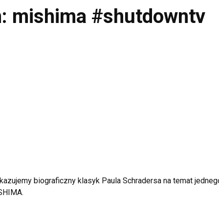
lm: mishima #shutdowntv
kazujemy biograficzny klasyk Paula Schradersa na temat jedneg
ISHIMA.