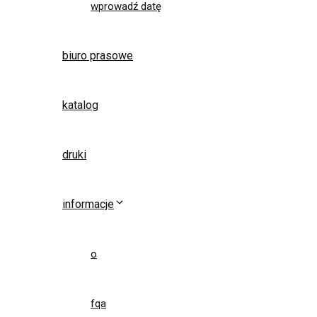
wprowadź datę
biuro prasowe
katalog
druki
informacje
o
fqa