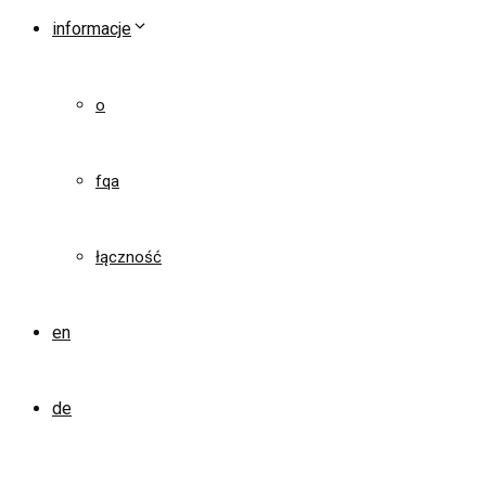
informacje
o
fqa
łączność
en
de