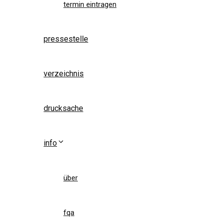
termin eintragen
pressestelle
verzeichnis
drucksache
info
über
fqa