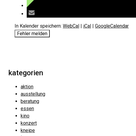
In Kalender speichern:
WebCal
|
iCal
|
GoogleCalendar
Fehler melden
kategorien
aktion
ausstellung
beratung
essen
kino
konzert
kneipe