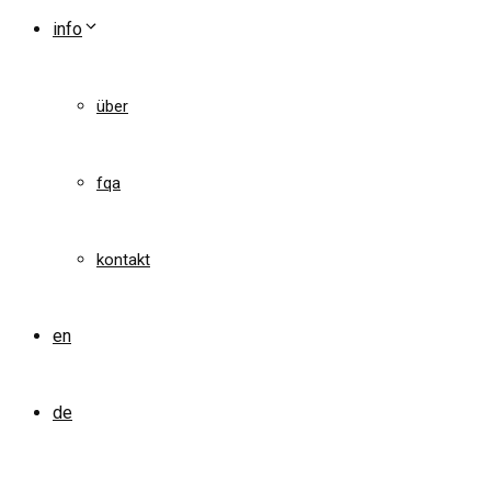
info
über
fqa
kontakt
en
de