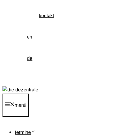
kontakt
en
de
menü
termine