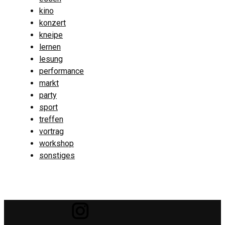
kino
konzert
kneipe
lernen
lesung
performance
markt
party
sport
treffen
vortrag
workshop
sonstiges