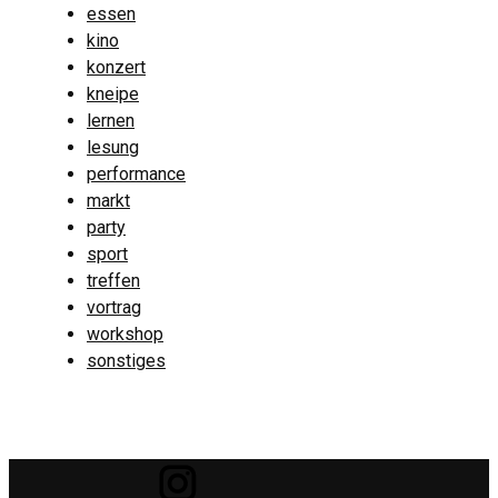
essen
kino
konzert
kneipe
lernen
lesung
performance
markt
party
sport
treffen
vortrag
workshop
sonstiges