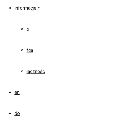
informacje
o
fqa
łączność
en
de