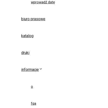
wprowadź datę
biuro prasowe
katalog
druki
informacje
o
fqa