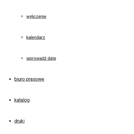
wyliczenie
kalendarz
wprowadź datę
biuro prasowe
katalog
druki