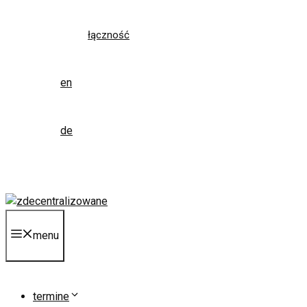
łączność
en
de
menu
termine